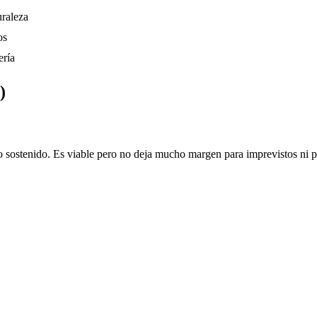
uraleza
os
ería
)
o sostenido. Es viable pero no deja mucho margen para imprevistos ni par