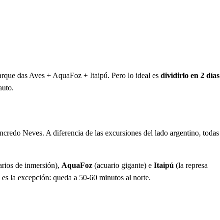
arque das Aves + AquaFoz + Itaipú. Pero lo ideal es
dividirlo en 2 días
auto.
ancredo Neves. A diferencia de las excursiones del lado argentino, todas
arios de inmersión),
AquaFoz
(acuario gigante) e
Itaipú
(la represa
 es la excepción: queda a 50-60 minutos al norte.