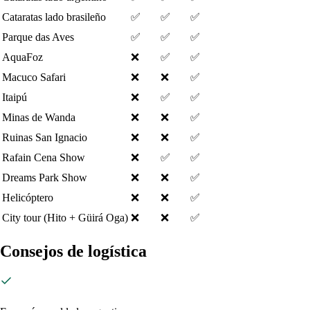
Cataratas lado brasileño
✅
✅
✅
Parque das Aves
✅
✅
✅
AquaFoz
❌
✅
✅
Macuco Safari
❌
❌
✅
Itaipú
❌
✅
✅
Minas de Wanda
❌
❌
✅
Ruinas San Ignacio
❌
❌
✅
Rafain Cena Show
❌
✅
✅
Dreams Park Show
❌
❌
✅
Helicóptero
❌
❌
✅
City tour (Hito + Güirá Oga)
❌
❌
✅
Consejos de logística