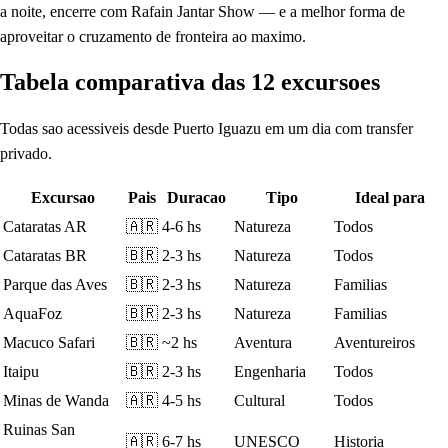
a noite, encerre com Rafain Jantar Show — e a melhor forma de
aproveitar o cruzamento de fronteira ao maximo.
Tabela comparativa das 12 excursoes
Todas sao acessiveis desde Puerto Iguazu em um dia com transfer
privado.
Excursao
Pais
Duracao
Tipo
Ideal para
Cataratas AR
🇦🇷
4-6 hs
Natureza
Todos
Cataratas BR
🇧🇷
2-3 hs
Natureza
Todos
Parque das Aves
🇧🇷
2-3 hs
Natureza
Familias
AquaFoz
🇧🇷
2-3 hs
Natureza
Familias
Macuco Safari
🇧🇷
~2 hs
Aventura
Aventureiros
Itaipu
🇧🇷
2-3 hs
Engenharia
Todos
Minas de Wanda
🇦🇷
4-5 hs
Cultural
Todos
Ruinas San
🇦🇷
6-7 hs
UNESCO
Historia