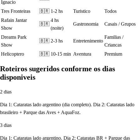
Ignacio
Tres Fronteiras
🇧🇷
1-2 hs
Turistico
Todos
Rafain Jantar
4 hs
🇧🇷
Gastronomia
Casais / Grupos
Show
(noite)
Dreams Park
Familias /
🇧🇷
2-3 hs
Entretenimento
Show
Criancas
Helicoptero
🇧🇷
10-15 min
Aventura
Premium
Roteiros sugeridos conforme os dias
disponiveis
2 dias
Dia 1: Cataratas lado argentino (dia completo). Dia 2: Cataratas lado
brasileiro + Parque das Aves + AquaFoz.
3 dias
Dia 1: Cataratas lado argentino. Dia 2: Cataratas BR + Parque das