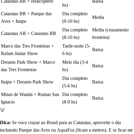
Cataratas BR + Helicoptero
Baixa
hs)
Cataratas BR + Parque das
Dia completo
Media
Aves + Itaipu
(9-10 hs)
Dia completo
Media (cruzamento
Cataratas AR + Cataratas BR
(8-10 hs)
fronteira)
Marco das Tres Fronteiras +
Tarde-noite (5-
Baixa
Rafain Jantar Show
6 hs)
Dreams Park Show + Marco
Meio dia (3-4
Baixa
das Tres Fronteiras
hs)
Dia completo
Itaipu + Dreams Park Show
Baixa
(5-6 hs)
Minas de Wanda + Ruinas San
Dia completo
Baixa
Ignacio
(8-9 hs)
💡
Dica:
Se voce cruzar ao Brasil para as Cataratas, aproveite o dia
incluindo Parque das Aves ou AquaFoz (ficam a metros). E se ficar ate